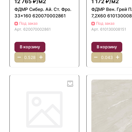
12 765 ₽/
м2
1 172 ₽/
м2
ФДМP Сибер. Ай. Ст. Фро.
ФДМP Вен. Грей П
33x160 620070002861
7,2Х60 610130008
Под заказ
Под заказ
Арт.
620070002861
Арт.
610130008151
В корзину
В корзину