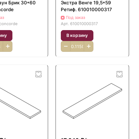
аун Брик 30*60
Экстра Венге 19,5*59
ncorde
Ретиф. 610010000317
аз
Под заказ
 concorde
Арт.
610010000317
ину
В корзину