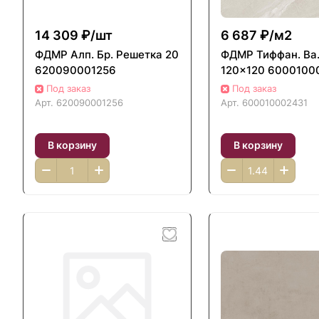
14 309 ₽/
шт
6 687 ₽/
м2
ФДМP Алп. Бр. Решетка 20
ФДМP Тиффан. Ва.
620090001256
120x120 6000100
Под заказ
Под заказ
Арт.
620090001256
Арт.
600010002431
В корзину
В корзину