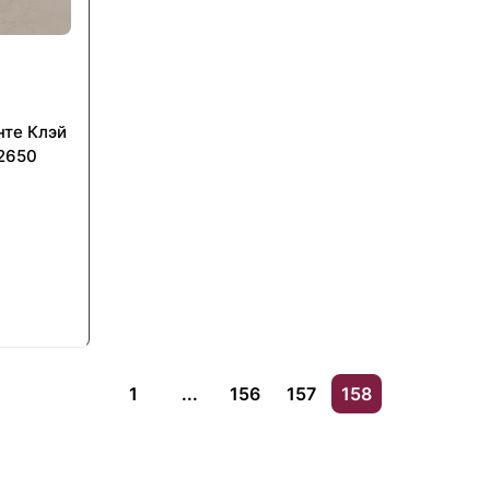
те Клэй
2650
1
...
156
157
158