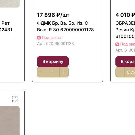
17 896 ₽/
шт
4 010 ₽
 Рет
ФДМК Бр. Ва. Бо. Из. С
ОБРАЗЕ
02431
Вые. R 30 620090001128
Резин К
610010
Под заказ
Арт.
620090001128
Под зак
Арт.
6100
В корзину
В корз