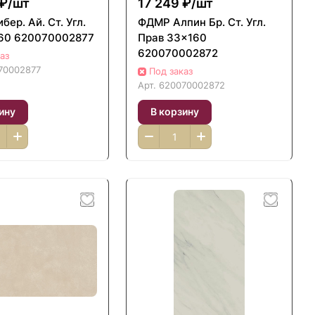
₽/
шт
17 249 ₽/
шт
ер. Ай. Ст. Угл.
ФДМP Алпин Бр. Ст. Угл.
60 620070002877
Прав 33x160
620070002872
аз
70002877
Под заказ
Арт.
620070002872
ину
В корзину