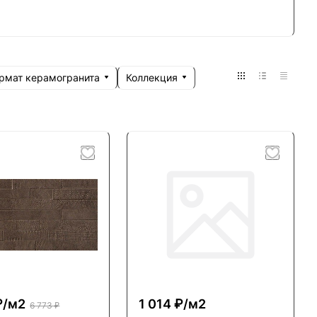
рмат керамогранита
Коллекция
₽/
м2
1 014 ₽/
м2
6 773 ₽