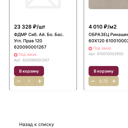
23 328 ₽/
шт
4 010 ₽/
м2
ФДМP Сиб. Ай. Бо. Бас.
ОБРАЗЕЦ Ринашен
Угл. Прав 120
60X120 61001000
620090001267
Под заказ
Арт.
610010002650
Под заказ
Арт.
620090001267
В корзину
В корзину
Назад к списку