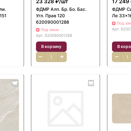
23 328 ₽/
шт
17 249 
ли.
ФДМP Алп. Бр. Бо. Бас.
ФДМP Сиб
151
Угл. Прав 120
Ле 33x1
620090001288
Под зак
Арт.
6200
Под заказ
Арт.
620090001288
В корзину
В корз