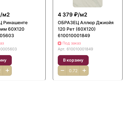
/
м2
4 379 ₽/
м2
Ц Ринашенте
ОБРАЗЕЦ Аллюр Джиойя
рим 60X120
120 Рет (60X120)
005603
610010001849
аз
Под заказ
10005603
Арт.
610010001849
ину
В корзину