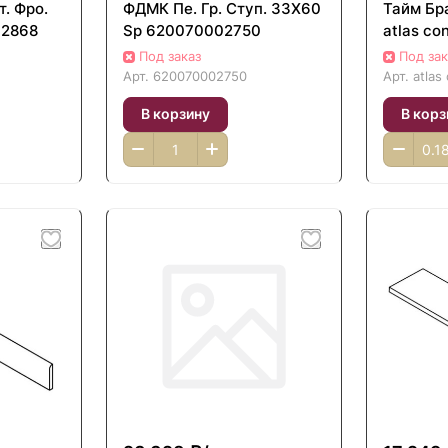
. Фро.
ФДМК Пе. Гр. Ступ. 33Х60
Тайм Бр
02868
Sp 620070002750
atlas co
Под заказ
Под зак
Арт.
620070002750
Арт.
atlas
В корзину
В корз