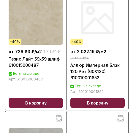
-40%
-40%
от 726.83 ₽/
м2
от 2 022.19 ₽/
м2
1 211.39 ₽
3 370.32 ₽
Тезис Лайт 59х59 шлиф
610015000487
Аллюр Империал Блэк
120 Рет (60X120)
Есть на складе
610010001852
Арт.
610015000487
Есть на складе
Арт.
610010001852
В корзину
В корзину