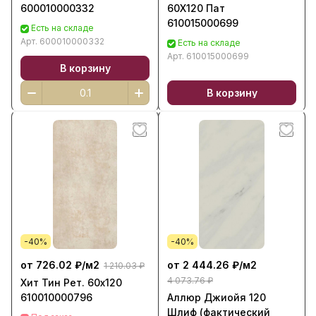
600010000332
60Х120 Пат
610015000699
Есть на складе
Арт.
600010000332
Есть на складе
Арт.
610015000699
В корзину
В корзину
-40%
-40%
от 726.02 ₽/
м2
от 2 444.26 ₽/
м2
1 210.03 ₽
4 073.76 ₽
Хит Тин Рет. 60х120
610010000796
Аллюр Джиойя 120
Шлиф (фактический