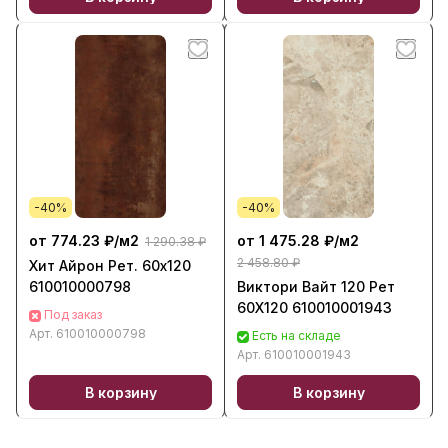
-40%
-40%
от 774.23 ₽/
м2
от 1 475.28 ₽/
м2
1 290.38 ₽
2 458.80 ₽
Хит Айрон Рет. 60х120
610010000798
Виктори Вайт 120 Рет
60X120 610010001943
Под заказ
Арт.
610010000798
Есть на складе
Арт.
610010001943
В корзину
В корзину