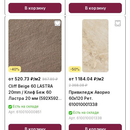
В корзину
В корзину
-40%
-50%
от 520.73 ₽/
м2
от 1 184.04 ₽/
м2
867.89 ₽
2 368.08 ₽
Cliff Beige 60 LASTRA
20mm / Клиф Беж 60
Привиледж Аворио
Ластра 20 мм (592X592
60х120 Рет.
SPS) 610010000851
610010001338
Есть на складе
Арт.
610010000851
Есть на складе
Арт.
610010001338
В корзину
В корзину