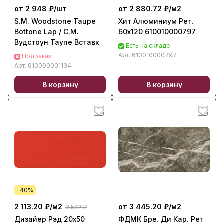
от 2 948 ₽/
шт
от 2 880.72 ₽/
м2
S.M. Woodstone Taupe
Хит Алюминиум Рет.
Bottone Lap / С.М.
60х120 610010000797
Вудстоун Таупе Вставка
Есть на складе
Лаппато (7.3X7.3)
Арт.
610010000797
Под заказ
610090001134
Арт.
610090001134
В корзину
В корзину
-40%
2 113.20 ₽/
м2
от 3 445.20 ₽/
м2
3 522 ₽
Дизайер Рэд 20х50
ФДМК Бре. Ди Кар. Рет