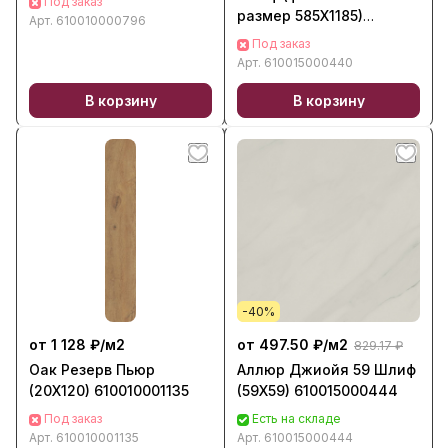
Под заказ
размер 585X1185)
Арт.
610010000796
610015000440
Под заказ
Арт.
610015000440
В корзину
В корзину
-40%
от 1 128 ₽/
м2
от 497.50 ₽/
м2
829.17 ₽
Оак Резерв Пьюр
Аллюр Джиойя 59 Шлиф
(20X120) 610010001135
(59X59) 610015000444
Под заказ
Есть на складе
Арт.
610010001135
Арт.
610015000444