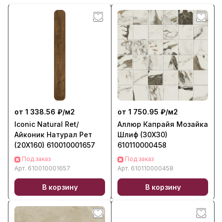
от 1 338.56 ₽/
м2
от 1 750.95 ₽/
м2
Iconic Natural Ret/
Аллюр Капрайя Мозайка
Айконик Натурал Рет
Шлиф (30X30)
(20X160) 610010001657
610110000458
Под заказ
Под заказ
Арт.
610010001657
Арт.
610110000458
В корзину
В корзину