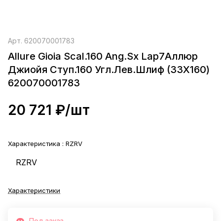
Арт.
620070001783
Allure Gioia Scal.160 Ang.Sx Lap7Аллюр
Джиойя Ступ.160 Угл.Лев.Шлиф (33X160)
620070001783
20 721 ₽/
шт
Характеристика :
RZRV
RZRV
Характеристики
Под заказ