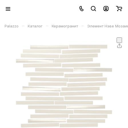
–
–
–
Palazzo
Каталог
Керамогранит
Элемент Нэве Мозаика