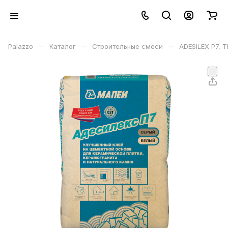
–
–
–
Palazzo
Каталог
Строительные смеси
ADESILEX P7, 