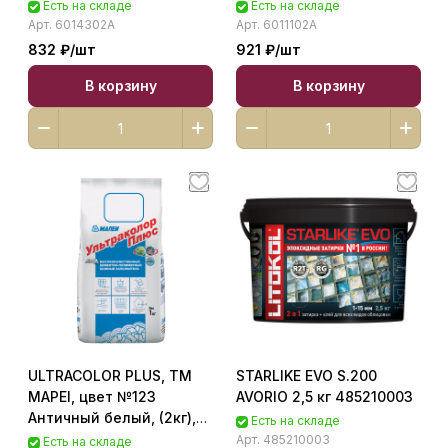
(Россия), Смесь сухая
(Россия), Смесь сухая
Есть на складе
Есть на складе
затирочная класс
затирочная класс CG2
Арт.
6014302A
Арт.
6011102A
CG2WAF 6014302A
6011102A
832 ₽/
шт
921 ₽/
шт
В корзину
В корзину
ULTRACOLOR PLUS, ТМ
STARLIKE EVO S.200
MAPEI, цвет №123
AVORIO 2,5 кг 485210003
Античный белый, (2кг),
Есть на складе
(Россия), Смесь сухая
Арт.
485210003
Есть на складе