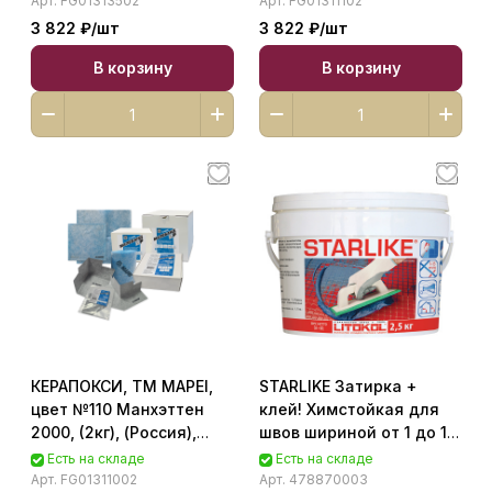
Арт.
FG01313502
Арт.
FG01311102
FG01313502
FG01311102
3 822 ₽/
шт
3 822 ₽/
шт
В корзину
В корзину
КЕРАПОКСИ, ТМ MAPEI,
STARLIKE Затирка +
цвет №110 Манхэттен
клей! Химстойкая для
2000, (2кг), (Россия),
швов шириной от 1 до 15
Эпоксидный шовный
мм.Для всех видов
Есть на складе
Есть на складе
заполнитель класса
облицовки. Легко о
Арт.
FG01311002
Арт.
478870003