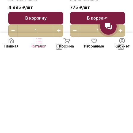
4 995 ₽/
шт
775 ₽/
шт
В корзину
В корзину
Главная
Каталог
Корзина
Избранные
Кабинет
STARLIKE EVO S.110
STARLIKE EVO S.100
GRIGIO PERLA 1 кг
BIANCO ASSOLUTO 1 кг
485140002
485110002
Есть на складе
Есть на складе
Арт.
485140002
Арт.
485110002