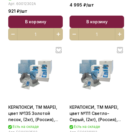
затирочная класс C
Арт.
60012302A
4 995 ₽/
шт
60012302A
921 ₽/
шт
В корзину
В корзину
КЕРАПОКСИ, ТМ MAPEI,
КЕРАПОКСИ, ТМ MAPEI,
цвет №135 Золотой
цвет №111 Светло-
песок, (2кг), (Россия),
Серый, (2кг), (Россия),
Эпоксидный шовный
Эпоксидный шовный
Есть на складе
Есть на складе
заполнитель класса
заполнитель класса R