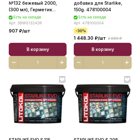
№132 бежевый 2000,
добавка для Starlike,
(300 мл), Герметик
150g. 478100004
силиконовый
Есть на складе
Есть на складе
3BW013242R
Арт.
3BW013242R
Арт.
478100004
907 ₽/
шт
-30%
1 448.30 ₽/
шт
2 069 ₽
В корзину
В корзину
STARLIKE EVO S.115
STARLIKE EVO S.208