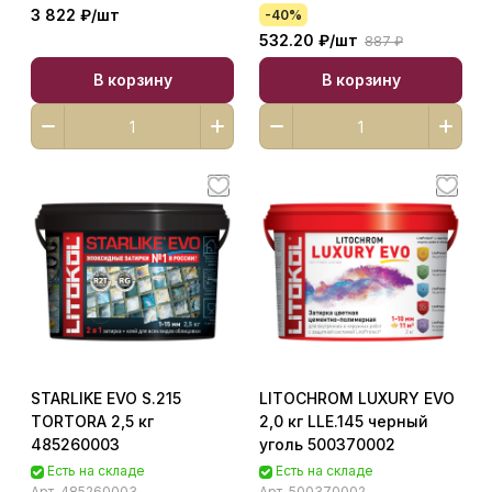
FG01311002
478870003
3 822 ₽/
шт
-40%
532.20 ₽/
шт
887 ₽
В корзину
В корзину
STARLIKE EVO S.215
LITOCHROM LUXURY EVO
TORTORA 2,5 кг
2,0 кг LLE.145 черный
485260003
уголь 500370002
Есть на складе
Есть на складе
Арт.
485260003
Арт.
500370002