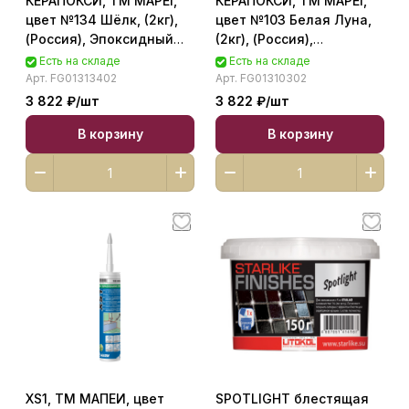
КЕРАПОКСИ, ТМ MAPEI,
КЕРАПОКСИ, ТМ MAPEI,
цвет №134 Шёлк, (2кг),
цвет №103 Белая Луна,
(Россия), Эпоксидный
(2кг), (Россия),
шовный заполнитель
Эпоксидный шовный
Есть на складе
Есть на складе
класса RG FG01313402
заполнитель класса RG
Арт.
FG01313402
Арт.
FG01310302
FG01310302
3 822 ₽/
шт
3 822 ₽/
шт
В корзину
В корзину
XS1, ТМ МАПЕИ, цвет
SPOTLIGHT блестящая