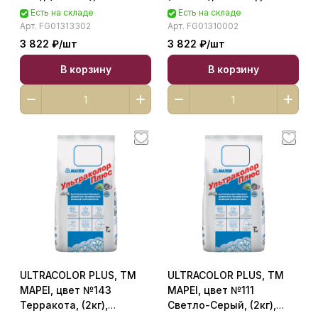
Эпоксидный шовный
шовный заполнитель
Есть на складе
Есть на складе
заполнитель класса RG
класса RG FG01310002
Арт.
FG01313302
Арт.
FG01310002
FG01313302
3 822 ₽/
шт
3 822 ₽/
шт
В корзину
В корзину
ULTRACOLOR PLUS, ТМ
ULTRACOLOR PLUS, ТМ
MAPEI, цвет №143
MAPEI, цвет №111
Терракота, (2кг),
Светло-Серый, (2кг),