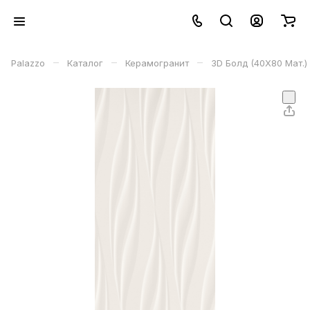
–
–
–
Palazzo
Каталог
Керамогранит
3D Болд (40X80 Мат.)