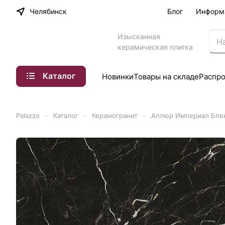
Челябинск
Блог
Информ
Изысканная
керамическая плитка
Каталог
Новинки
Товары на складе
Распр
–
–
–
Palazzo
Каталог
Керамогранит
Аллюр Империал Блек