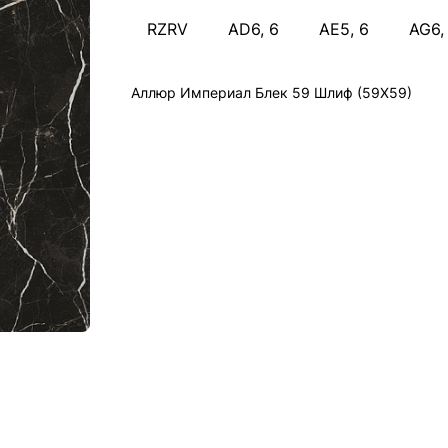
RZRV
AD6, 6
AE5, 6
AG6,
Аллюр Империал Блек 59 Шлиф (59X59)