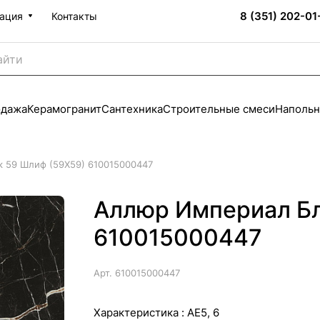
8 (351) 202-01
ация
Контакты
одажа
Керамогранит
Сантехника
Строительные смеси
Напольн
 59 Шлиф (59X59) 610015000447
Аллюр Империал Бл
610015000447
Арт.
610015000447
Характеристика :
AE5, 6