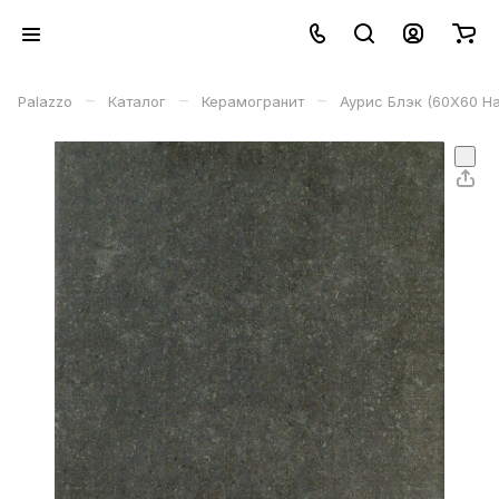
–
–
–
Palazzo
Каталог
Керамогранит
Аурис Блэк (60X60 На