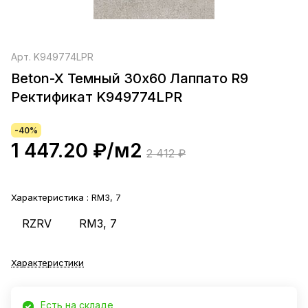
Арт.
K949774LPR
Beton-X Темный 30х60 Лаппато R9
Ректификат K949774LPR
-40%
1 447.20 ₽/
м2
2 412 ₽
Характеристика :
RM3, 7
RZRV
RM3, 7
Характеристики
Есть на складе