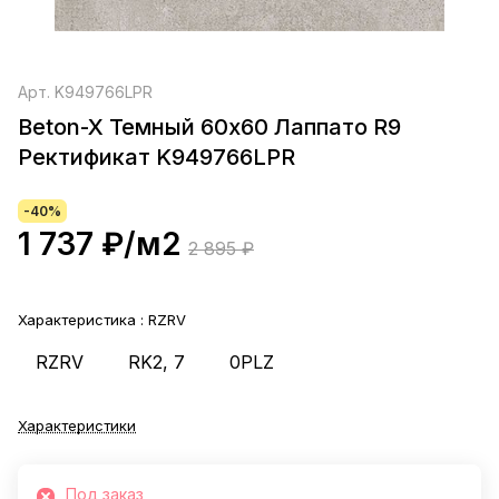
Арт.
K949766LPR
Beton-X Темный 60х60 Лаппато R9
Ректификат K949766LPR
-40%
1 737 ₽/
м2
2 895 ₽
Характеристика :
RZRV
RZRV
RK2, 7
0PLZ
Характеристики
Под заказ