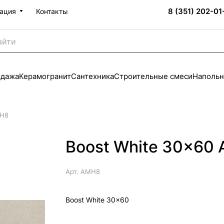
8 (351) 202-01
ация
Контакты
одажа
Керамогранит
Сантехника
Строительные смеси
Напольн
MH8
Boost White 30x60
Арт.
AMH8
Boost White 30x60