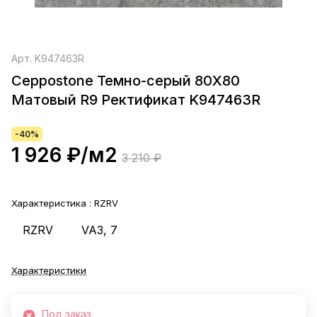
Арт.
K947463R
Ceppostone Темно-серый 80X80
Матовый R9 Ректификат K947463R
-40%
1 926 ₽/
м2
3 210 ₽
Характеристика :
RZRV
RZRV
VA3, 7
Характеристики
Под заказ