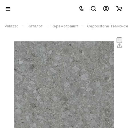
–
–
–
Palazzo
Каталог
Керамогранит
Ceppostone Темно-се