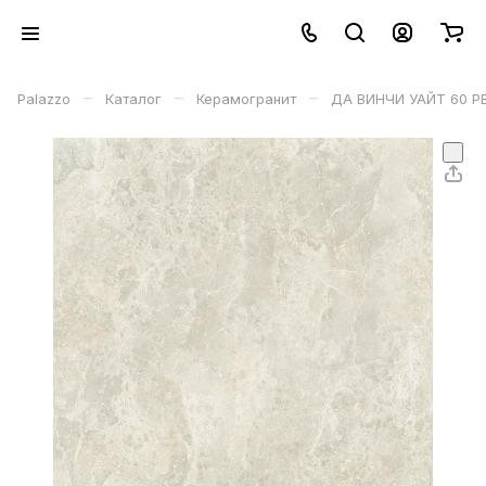
–
–
–
Palazzo
Каталог
Керамогранит
ДА ВИНЧИ УАЙТ 60 РЕ