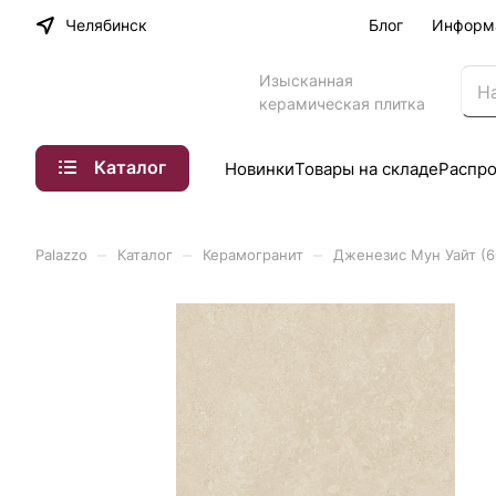
Челябинск
Блог
Информ
Изысканная
керамическая плитка
Каталог
Новинки
Товары на складе
Распр
–
–
–
Palazzo
Каталог
Керамогранит
Дженезис Мун Уайт (6