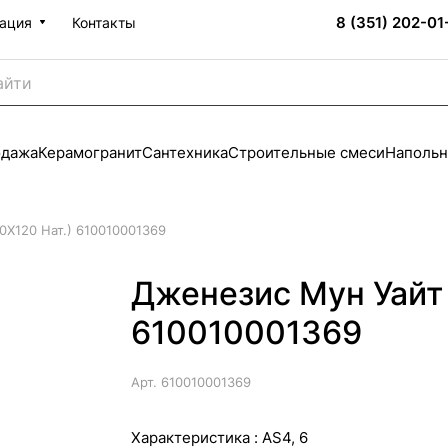
8 (351) 202-01
ация
Контакты
одажа
Керамогранит
Сантехника
Строительные смеси
Напольн
0X120 Нат.) 610010001369
Дженезис Мун Уайт 
610010001369
Арт.
610010001369
Характеристика :
AS4, 6