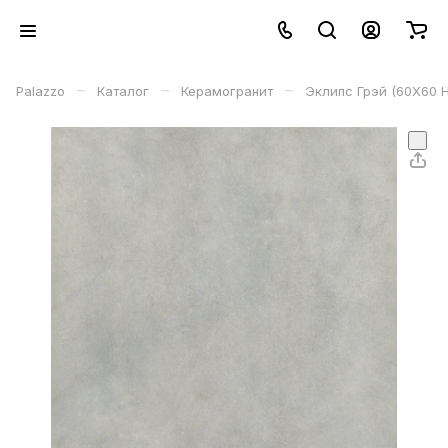
–
–
–
Palazzo
Каталог
Керамогранит
Эклипс Грэй (60X60 Н