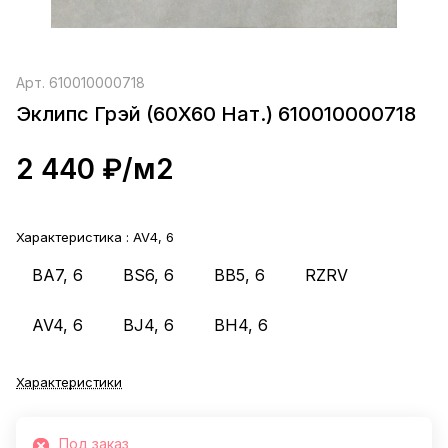
Арт.
610010000718
Эклипс Грэй (60X60 Нат.) 610010000718
2 440 ₽/
м2
Характеристика :
AV4, 6
ВА7, 6
BS6, 6
BB5, 6
RZRV
AV4, 6
BJ4, 6
BH4, 6
Характеристики
Под заказ