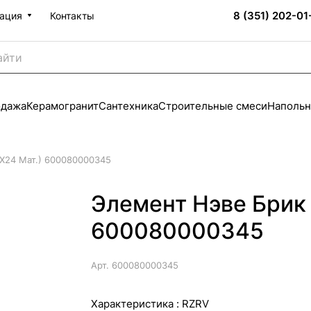
8 (351) 202-01
ация
Контакты
одажа
Керамогранит
Сантехника
Строительные смеси
Напольн
X24 Мат.) 600080000345
Элемент Нэве Брик 
600080000345
Арт.
600080000345
Характеристика :
RZRV