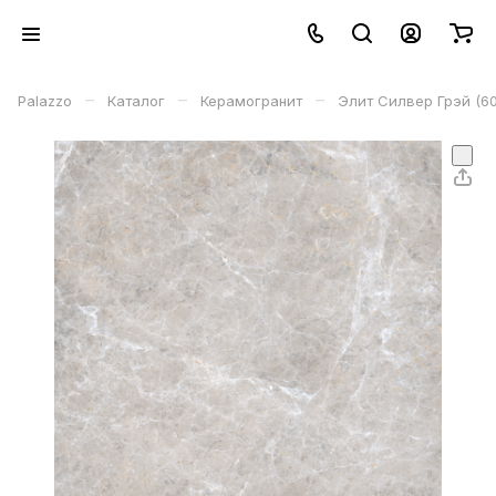
–
–
–
Palazzo
Каталог
Керамогранит
Элит Силвер Грэй (60