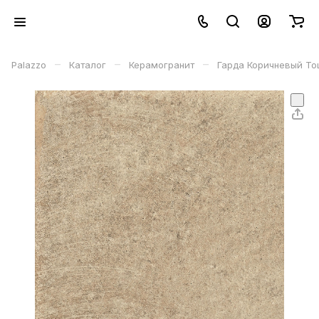
–
–
–
Palazzo
Каталог
Керамогранит
Гарда Коричневый Toц