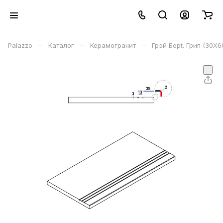
–
–
–
Palazzo
Каталог
Керамогранит
Грэй Борt. Грип (30X