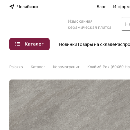
Челябинск
Блог
Информ
Изысканная
керамическая плитка
Каталог
Новинки
Товары на складе
Распр
–
–
–
Palazzo
Каталог
Керамогранит
Клаймб Рок (60X60 На