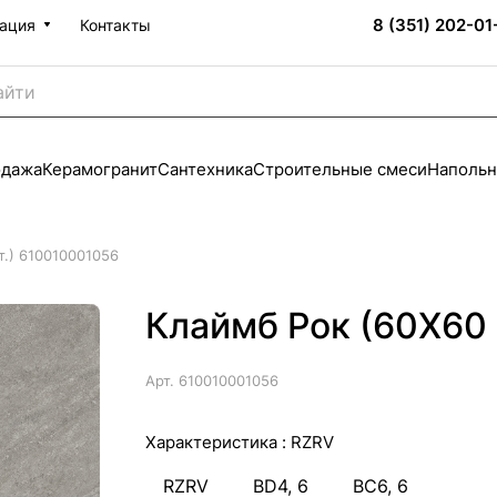
8 (351) 202-01
ация
Контакты
одажа
Керамогранит
Сантехника
Строительные смеси
Напольн
т.) 610010001056
Клаймб Рок (60X60 
Арт.
610010001056
Характеристика :
RZRV
RZRV
BD4, 6
BC6, 6