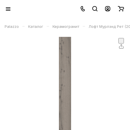
–
–
–
Palazzo
Каталог
Керамогранит
Лофт Мурлэнд Рет (20