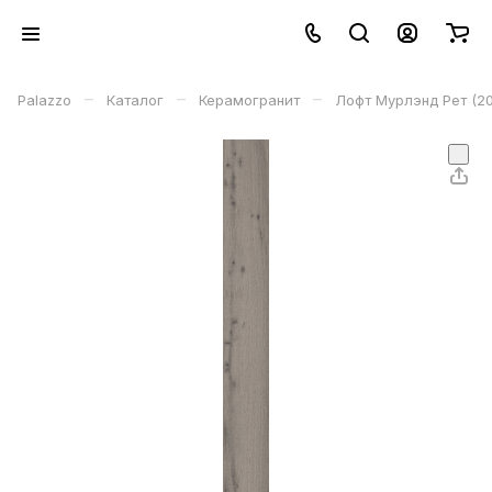
–
–
–
Palazzo
Каталог
Керамогранит
Лофт Мурлэнд Рет (20