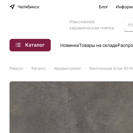
Челябинск
Блог
Информ
Изысканная
керамическая плитка
Каталог
Новинки
Товары на складе
Распр
–
–
–
Palazzo
Каталог
Керамогранит
Миллениум Блэк 60 Ре