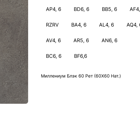
AP4, 6
BD6, 6
BB5, 6
AF4,
RZRV
BA4, 6
AL4, 6
AQ4, 
AV4, 6
AR5, 6
AN6, 6
BC6, 6
BF6,6
Миллениум Блэк 60 Рет (60X60 Нат.)