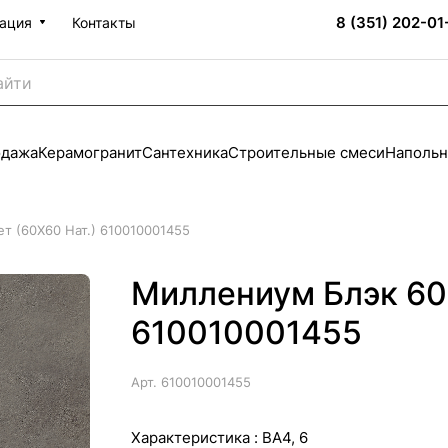
8 (351) 202-01
ация
Контакты
одажа
Керамогранит
Сантехника
Строительные смеси
Напольн
т (60X60 Нат.) 610010001455
Миллениум Блэк 60 
610010001455
Арт.
610010001455
Характеристика :
BA4, 6