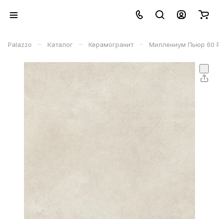
–
–
–
Palazzo
Каталог
Керамогранит
Миллениум Пьюр 60 Ре