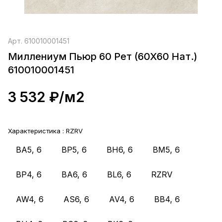
Арт.
610010001451
Миллениум Пьюр 60 Рет (60X60 Нат.)
610010001451
3 532 ₽/
м2
Характеристика :
RZRV
ВА5, 6
BP5, 6
BH6, 6
BM5, 6
BP4, 6
BA6, 6
BL6, 6
RZRV
AW4, 6
AS6, 6
AV4, 6
BB4, 6