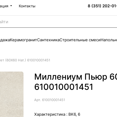
8 (351) 202-01
ация
Контакты
одажа
Керамогранит
Сантехника
Строительные смеси
Напольн
т (60X60 Нат.) 610010001451
Миллениум Пьюр 60 
610010001451
Арт.
610010001451
Характеристика :
BK6, 6