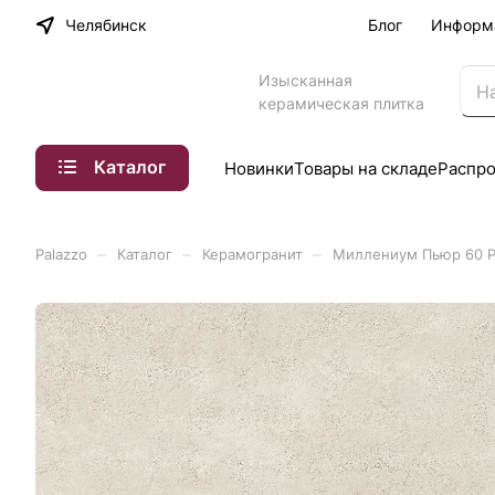
Челябинск
Блог
Информ
Изысканная
керамическая плитка
Каталог
Новинки
Товары на складе
Распр
–
–
–
Palazzo
Каталог
Керамогранит
Миллениум Пьюр 60 Ре