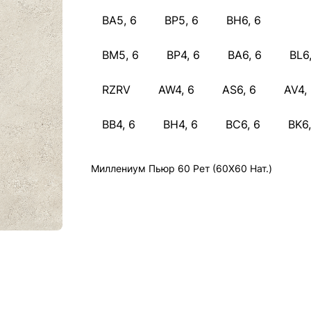
ВА5, 6
BP5, 6
BH6, 6
BM5, 6
BP4, 6
BA6, 6
BL6,
RZRV
AW4, 6
AS6, 6
AV4,
BB4, 6
BH4, 6
BC6, 6
BK6,
Миллениум Пьюр 60 Рет (60X60 Нат.)