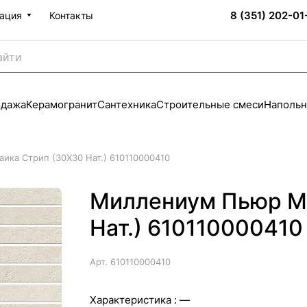
8 (351) 202-01
ация
Контакты
одажа
Керамогранит
Сантехника
Строительные смеси
Напольн
ка Стрип (30X30 Нат.) 610110000410
Миллениум Пьюр М
Нат.) 610110000410
Арт.
610110000410
Характеристика :
—