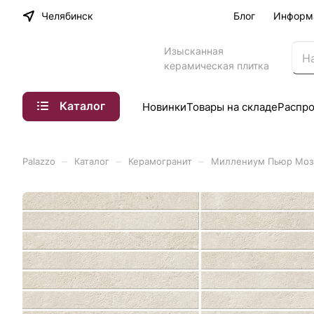
Челябинск
Блог
Информ
Изысканная
керамическая плитка
Каталог
Новинки
Товары на складе
Распр
–
–
–
Palazzo
Каталог
Керамогранит
Миллениум Пьюр Мозаи