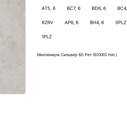
АТ5, 6
BC7, 6
BD6, 6
BC4,
RZRV
AP6, 6
BH4, 6
0PLZ
1PLZ
Миллениум Сильвер 60 Рет (60X60 Нат.)