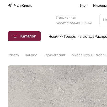
Челябинск
Блог
Информ
Изысканная
керамическая плитка
Каталог
Новинки
Товары на складе
Распр
–
–
–
Palazzo
Каталог
Керамогранит
Миллениум Сильвер 60