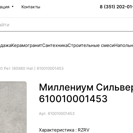
8 (351) 202-01
ация
Контакты
одажа
Керамогранит
Сантехника
Строительные смеси
Напольн
 Рет (60X60 Нат.) 610010001453
Миллениум Сильвер 
610010001453
Арт.
610010001453
Характеристика :
RZRV