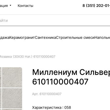
8 (351) 202-01
ация
Контакты
одажа
Керамогранит
Сантехника
Строительные смеси
Напольн
заика (30X30 Нат.) 610110000407
Миллениум Сильвер
610110000407
Арт.
610110000407
Характеристика :
058