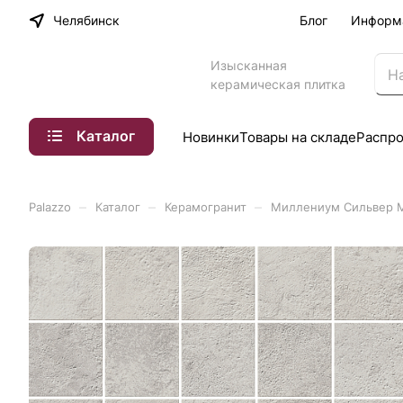
Челябинск
Блог
Информ
Изысканная
керамическая плитка
Каталог
Новинки
Товары на складе
Распр
–
–
–
Palazzo
Каталог
Керамогранит
Миллениум Сильвер Мо