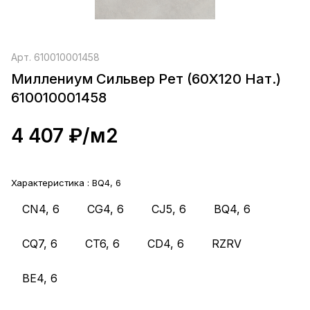
Арт.
610010001458
Миллениум Сильвер Рет (60X120 Нат.)
610010001458
4 407 ₽/
м2
Характеристика :
BQ4, 6
CN4, 6
CG4, 6
CJ5, 6
BQ4, 6
CQ7, 6
CT6, 6
CD4, 6
RZRV
BE4, 6