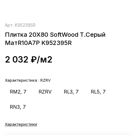
Арт.
K952395R
Плитка 20Х80 SoftWood Т.Серый
МатR10A7P K952395R
2 032 ₽/
м2
Характеристика :
RZRV
RM2, 7
RZRV
RL3, 7
RL5, 7
RN3, 7
Характеристики