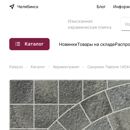
Челябинск
Блог
Информ
Изысканная
керамическая плитка
Каталог
Новинки
Товары на складе
Распр
–
–
–
Palazzo
Каталог
Керамогранит
Санремо Павоне (45X4