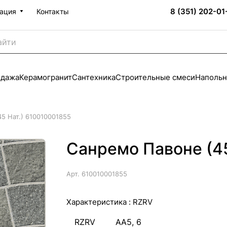
8 (351) 202-01
ация
Контакты
одажа
Керамогранит
Сантехника
Строительные смеси
Напольн
5 Нат.) 610010001855
Санремо Павоне (4
Арт.
610010001855
Характеристика :
RZRV
RZRV
AA5, 6