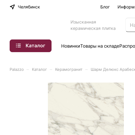
Челябинск
Блог
Информ
Изысканная
керамическая плитка
Каталог
Новинки
Товары на складе
Распр
–
–
–
Palazzo
Каталог
Керамогранит
Шарм Делюкс Арабеска