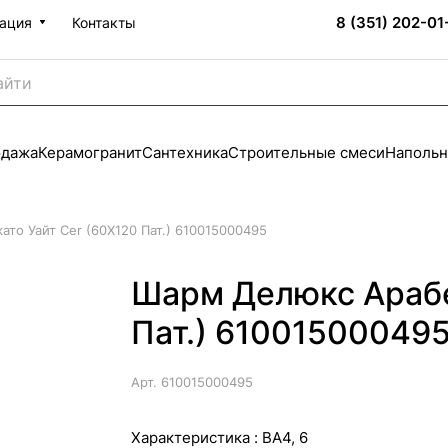
8 (351) 202-01
ация
Контакты
одажа
Керамогранит
Сантехника
Строительные смеси
Напольн
то Уайт Cer (60X120 Пат.) 610015000495
Шарм Делюкс Арабе
Пат.) 61001500049
Арт.
610015000495
Характеристика :
BA4, 6