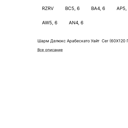
RZRV
BC5, 6
BA4, 6
AP5,
AW5, 6
AN4, 6
Шарм Делюкс Арабескато Уайт Cer (60X120 П
Все описание