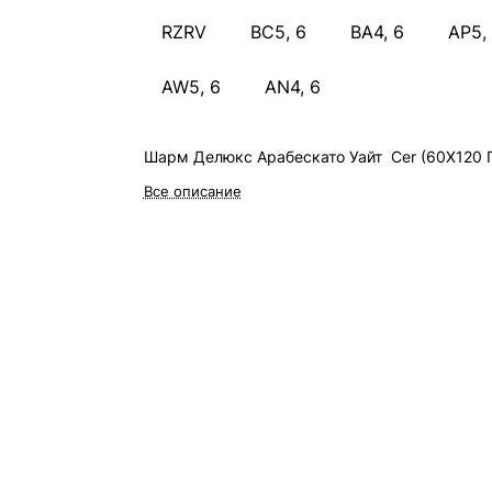
RZRV
BC5, 6
BA4, 6
AP5,
AW5, 6
AN4, 6
Шарм Делюкс Арабескато Уайт Cer (60X120 П
Все описание