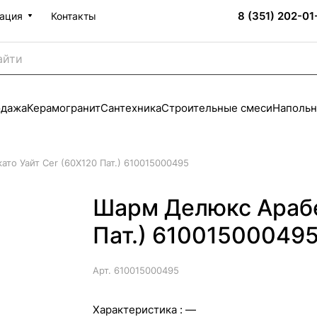
8 (351) 202-01
ация
Контакты
одажа
Керамогранит
Сантехника
Строительные смеси
Напольн
то Уайт Cer (60X120 Пат.) 610015000495
Шарм Делюкс Арабе
Пат.) 61001500049
Арт.
610015000495
Характеристика :
—