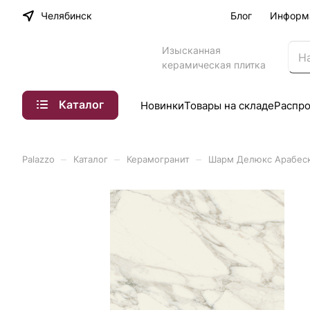
Челябинск
Блог
Информ
Изысканная
керамическая плитка
Каталог
Новинки
Товары на складе
Распр
–
–
–
Palazzo
Каталог
Керамогранит
Шарм Делюкс Арабеска