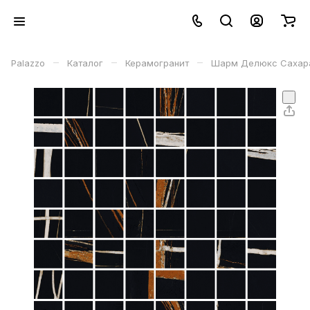
–
–
–
Palazzo
Каталог
Керамогранит
Шарм Делюкс Сахара 