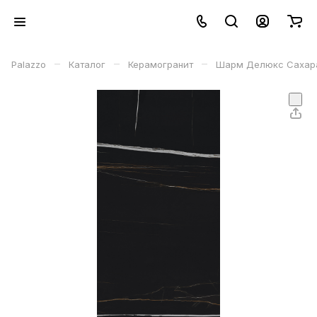
–
–
–
Palazzo
Каталог
Керамогранит
Шарм Делюкс Сахара 