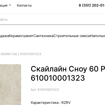
8 (351) 202-01
ация
Контакты
одажа
Керамогранит
Сантехника
Строительные смеси
Напольн
 (60X60 Нат.) 610010001323
Скайлайн Сноу 60 Р
610010001323
Арт.
610010001323
Характеристика :
RZRV