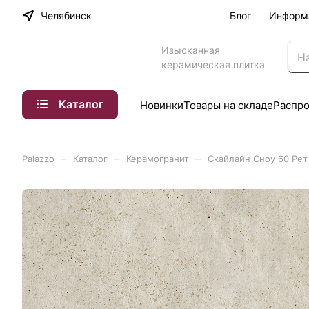
Челябинск
Блог
Информ
Изысканная
керамическая плитка
Каталог
Новинки
Товары на складе
Распр
–
–
–
Palazzo
Каталог
Керамогранит
Скайлайн Сноу 60 Рет