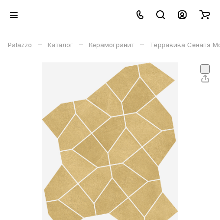
–
–
–
Palazzo
Каталог
Керамогранит
Терравива Сенапэ Мо