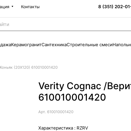
8 (351) 202-01
ация
Контакты
одажа
Керамогранит
Сантехника
Строительные смеси
Напольн
 Коньяк (20X120) 610010001420
Verity Cognac /Вер
610010001420
Арт.
610010001420
Характеристика :
RZRV