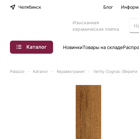
Челябинск
Блог
Информ
Изысканная
керамическая плитка
Каталог
Новинки
Товары на складе
Распр
–
–
–
Palazzo
Каталог
Керамогранит
Verity Cognac /Верити