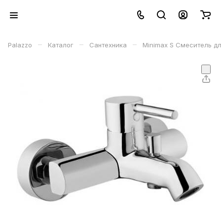
–
–
–
Palazzo
Каталог
Сантехника
Minimax S Смеситель дл