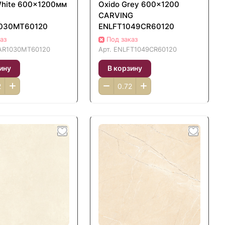
White 600x1200мм
Oxido Grey 600x1200
CARVING
030MT60120
ENLFT1049CR60120
аз
Под заказ
R1030MT60120
Арт.
ENLFT1049CR60120
ину
В корзину