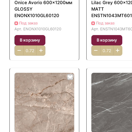
Onice Avorio 600x1200мм
Lilac Grey 600x1
GLOSSY
MATT
ENONX1010GL60120
ENSTN1043MT601
Под заказ
Под заказ
Арт.
ENONX1010GL60120
Арт.
ENSTN1043MT60
В корзину
В корзину