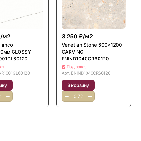
/
м2
3 250 ₽/
м2
Bianco
Venetian Stone 600x1200
00мм GLOSSY
CARVING
001GL60120
ENIND1040CR60120
аз
Под заказ
R1001GL60120
Арт.
ENIND1040CR60120
ину
В корзину