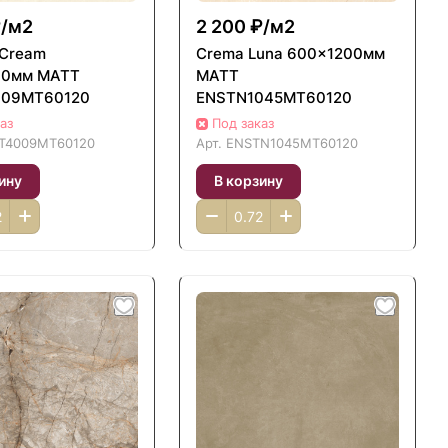
/
м2
2 200 ₽/
м2
 Cream
Crema Luna 600x1200мм
00мм MATT
MATT
009MT60120
ENSTN1045MT60120
аз
Под заказ
T4009MT60120
Арт.
ENSTN1045MT60120
ину
В корзину