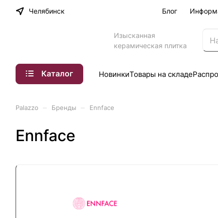
Челябинск
Блог
Информ
Изысканная
керамическая плитка
Каталог
Новинки
Товары на складе
Распр
–
–
Palazzo
Бренды
Ennface
Ennface