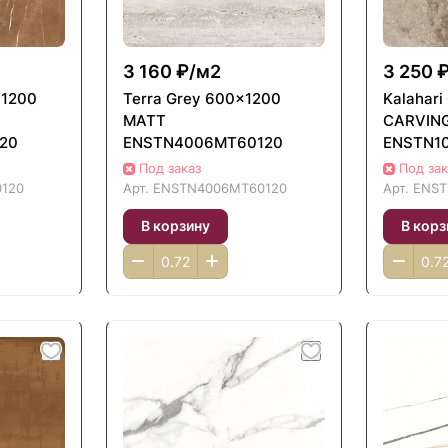
3 160 ₽/
м2
3 250 
x1200
Terra Grey 600x1200
Kalahar
MATT
CARVIN
20
ENSTN4006MT60120
ENSTN1
Под заказ
Под зак
120
Арт.
ENSTN4006MT60120
Арт.
ENST
В корзину
В корз