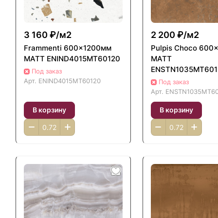
3 160 ₽/
м2
2 200 ₽/
м2
Frammenti 600x1200мм
Pulpis Choco 600
MATT ENIND4015MT60120
MATT
ENSTN1035MT601
Под заказ
Арт.
ENIND4015MT60120
Под заказ
Арт.
ENSTN1035MT60
В корзину
В корзину