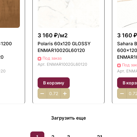
3 160 ₽/
м2
3 160 ₽
x1200
Polaris 60х120 GLOSSY
Sahara 
ENMAR1002GL60120
600x12
20
ENMAR1
Под заказ
Арт.
ENMAR1002GL60120
Под зак
120
Арт.
ENMA
В корзину
В корз
Загрузить еще