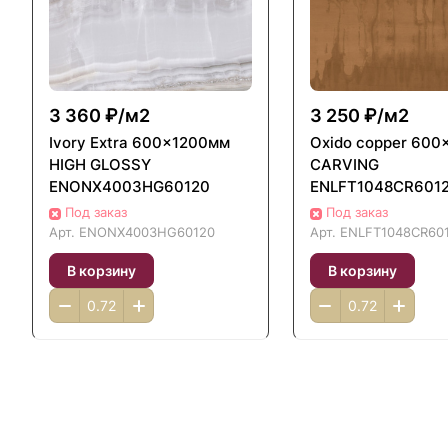
3 360 ₽/
м2
3 250 ₽/
м2
Ivory Extra 600x1200мм
Oxido copper 600
HIGH GLOSSY
CARVING
ENONX4003HG60120
ENLFT1048CR601
Под заказ
Под заказ
Арт.
ENONX4003HG60120
Арт.
ENLFT1048CR60
В корзину
В корзину