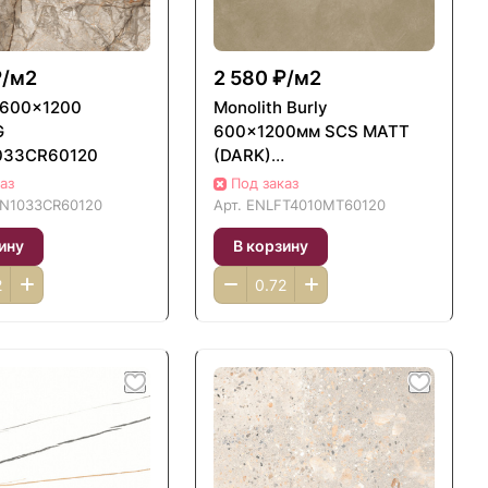
₽/
м2
2 580 ₽/
м2
i 600x1200
Monolith Burly
G
600x1200мм SCS MATT
033CR60120
(DARK)
ENLFT4010MT60120
аз
Под заказ
N1033CR60120
Арт.
ENLFT4010MT60120
ину
В корзину