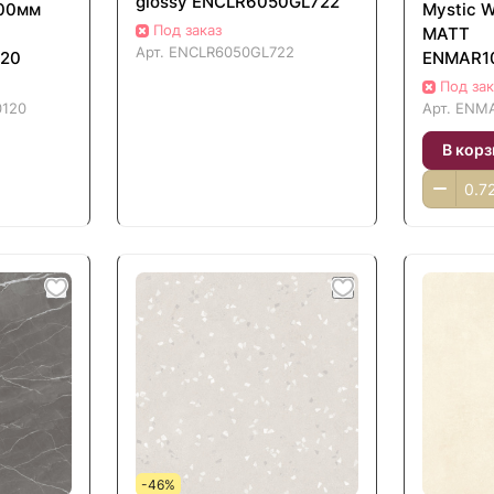
glossy ENCLR6050GL722
200мм
Mystic 
Под заказ
MATT
Арт.
ENCLR6050GL722
20
ENMAR1
Под зак
120
Арт.
ENMA
В корз
-46%