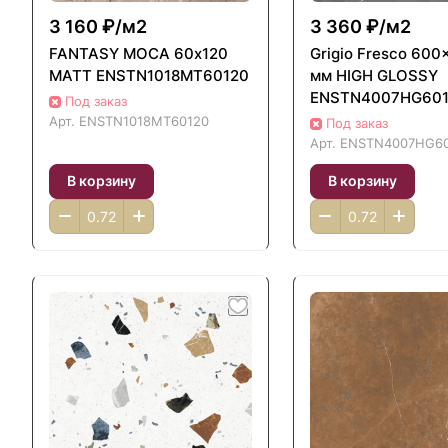
3 160 ₽/
м2
3 360 ₽/
м2
FANTASY MOCA 60х120
Grigio Fresco 600
MATT ENSTN1018MT60120
мм HIGH GLOSSY
ENSTN4007HG60
Под заказ
Арт.
ENSTN1018MT60120
Под заказ
Арт.
ENSTN4007HG60
В корзину
В корзину