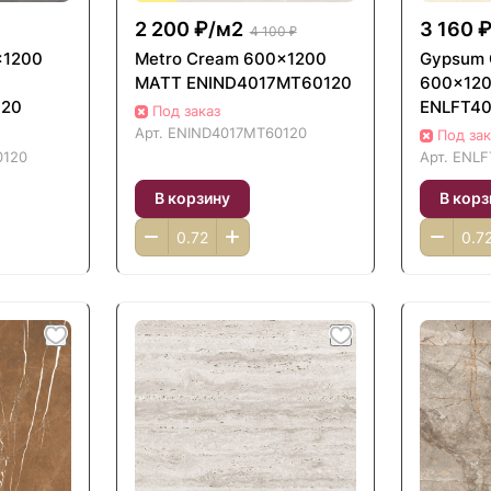
2 200 ₽/
м2
3 160 ₽
4 100 ₽
x1200
Metro Cream 600x1200
Gypsum
MATT ENIND4017MT60120
600x12
120
ENLFT4
Под заказ
Арт.
ENIND4017MT60120
Под зак
120
Арт.
ENLF
В корзину
В корз