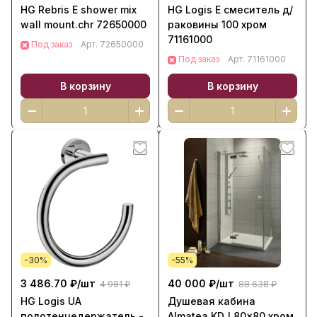
HG Rebris E shower mix
HG Logis E смеситель д/
wall mount.chr 72650000
раковины 100 хром
71161000
Под заказ
Арт.
72650000
Под заказ
Арт.
71161000
В корзину
В корзину
-30%
-55%
3 486.70 ₽/
шт
40 000 ₽/
шт
4 981 ₽
88 638 ₽
HG Logis UA
Душевая кабина
полотенцедержатель -
Almatea KDJ 80x80 хром