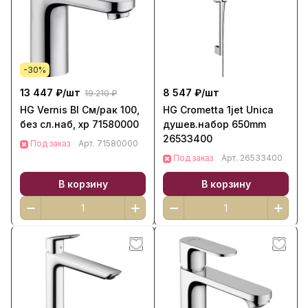
-30%
13 447 ₽/
шт
8 547 ₽/
шт
19 210 ₽
HG Vernis Bl См/рак 100,
HG Crometta 1jet Unica
без сл.наб, хр 71580000
душев.набор 650mm
26533400
Под заказ
Арт.
71580000
Под заказ
Арт.
26533400
В корзину
В корзину