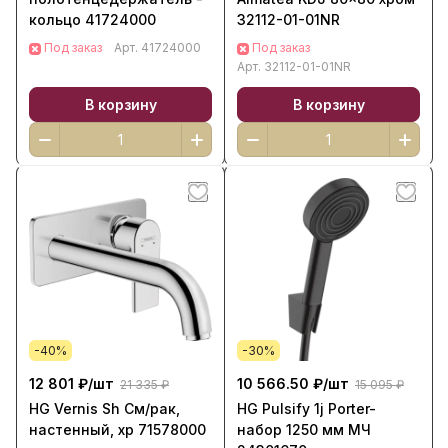
кольцо 41724000
32112-01-01NR
Под заказ
Арт.
41724000
Под заказ
Арт.
32112-01-01NR
В корзину
В корзину
-40%
-30%
12 801 ₽/
шт
10 566.50 ₽/
шт
21 335 ₽
15 095 ₽
HG Vernis Sh См/рак,
HG Pulsify 1j Porter-
настенный, хр 71578000
набор 1250 мм МЧ