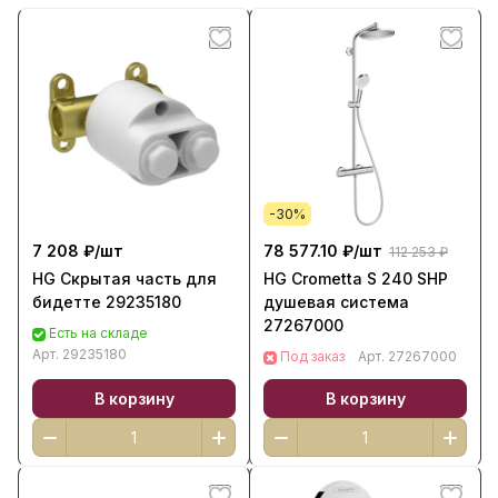
-30%
7 208 ₽/
шт
78 577.10 ₽/
шт
112 253 ₽
HG Скрытая часть для
HG Crometta S 240 SHP
бидетте 29235180
душевая система
27267000
Есть на складе
Арт.
29235180
Под заказ
Арт.
27267000
В корзину
В корзину