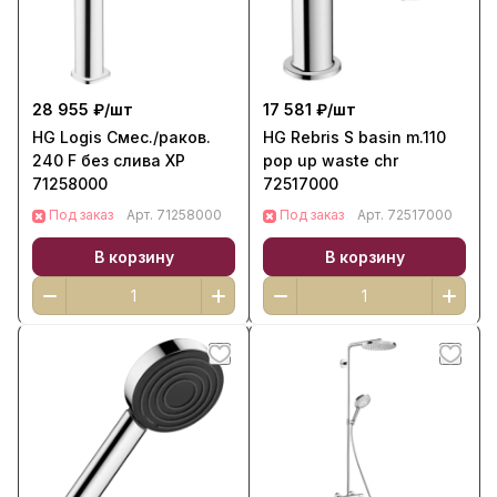
28 955 ₽/
шт
17 581 ₽/
шт
HG Logis Смес./раков.
HG Rebris S basin m.110
240 F без слива ХР
pop up waste chr
71258000
72517000
Под заказ
Арт.
71258000
Под заказ
Арт.
72517000
В корзину
В корзину