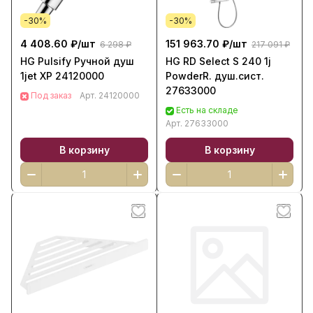
-30%
-30%
4 408.60 ₽/
шт
151 963.70 ₽/
шт
6 298 ₽
217 091 ₽
HG Pulsify Ручной душ
HG RD Select S 240 1j
1jet ХР 24120000
PowderR. душ.сист.
27633000
Под заказ
Арт.
24120000
Есть на складе
Арт.
27633000
В корзину
В корзину