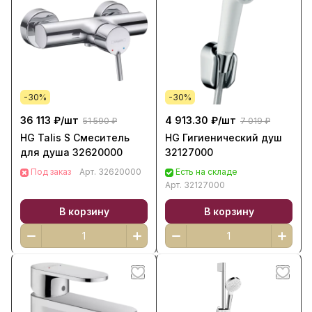
-30%
-30%
36 113 ₽/
шт
4 913.30 ₽/
шт
51 590 ₽
7 019 ₽
HG Talis S Смеситель
HG Гигиенический душ
для душа 32620000
32127000
Под заказ
Арт.
32620000
Есть на складе
Арт.
32127000
В корзину
В корзину