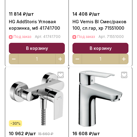
11 814 ₽/
шт
14 408 ₽/
шт
HG AddStoris Угловая
HG Vernis Bl Смес/раков
корзинка, мб 41741700
100, сл.гар, хр 71551000
Под заказ
Арт.
41741700
Под заказ
Арт.
71551000
В корзину
В корзину
-30%
10 962 ₽/
шт
16 608 ₽/
шт
15 660 ₽