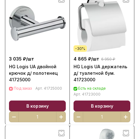
-30%
3 035 ₽/
шт
4 865 ₽/
шт
6 950 ₽
HG Logis UA двойной
HG Logis UA держатель
крючок д/ полотенец
д/ туалетной бум.
41725000
41723000
Под заказ
Арт.
41725000
Есть на складе
Арт.
41723000
В корзину
В корзину