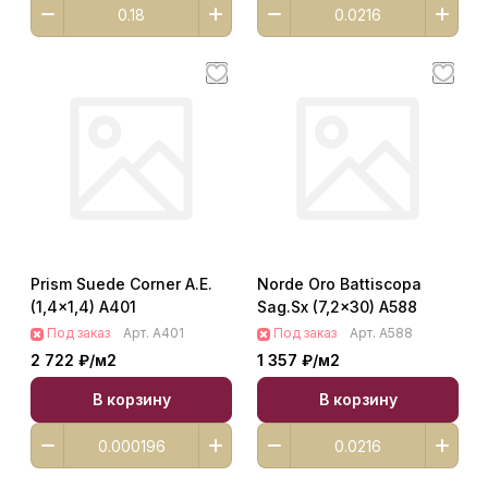
Prism Suede Corner A.E.
Norde Oro Battiscopa
(1,4x1,4) A401
Sag.Sx (7,2x30) A588
Под заказ
Арт.
A401
Под заказ
Арт.
A588
2 722 ₽/
м2
1 357 ₽/
м2
В корзину
В корзину