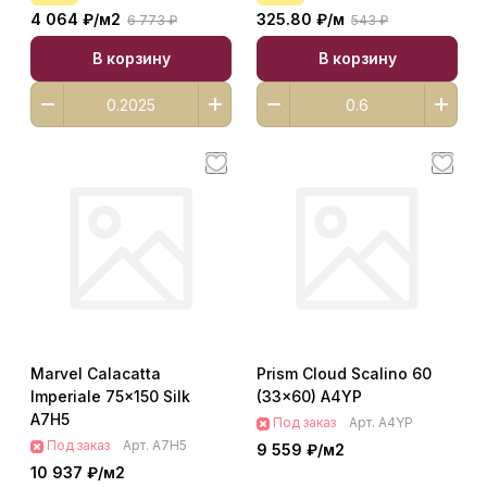
4 064 ₽/
м2
325.80 ₽/
м
6 773 ₽
543 ₽
В корзину
В корзину
Marvel Calacatta
Prism Cloud Scalino 60
Imperiale 75x150 Silk
(33x60) A4YP
A7H5
Под заказ
Арт.
A4YP
Под заказ
Арт.
A7H5
9 559 ₽/
м2
10 937 ₽/
м2