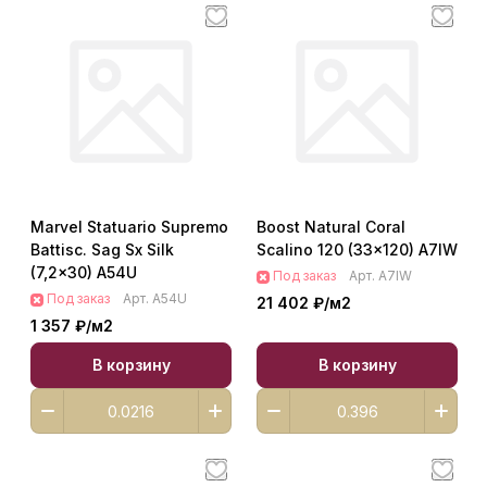
Marvel Statuario Supremo
Boost Natural Coral
Battisc. Sag Sx Silk
Scalino 120 (33x120) A7IW
(7,2x30) A54U
Под заказ
Арт.
A7IW
Под заказ
Арт.
A54U
21 402 ₽/
м2
1 357 ₽/
м2
В корзину
В корзину