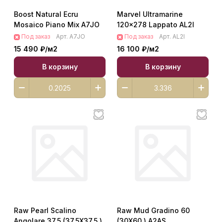
Boost Natural Ecru
Marvel Ultramarine
Mosaico Piano Mix A7JO
120x278 Lappato AL2I
Под заказ
Арт.
A7JO
Под заказ
Арт.
AL2I
15 490 ₽/
м2
16 100 ₽/
м2
В корзину
В корзину
Raw Pearl Scalino
Raw Mud Gradino 60
Angolare 37.5 (37.5X37.5 )
(30X60 ) A2AS