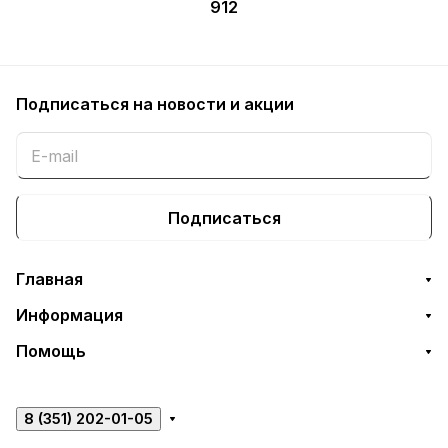
Norde Oro Elemento L
Norde Oro Round 60X90
33x120 20mm A5UN
20mm A5X7
Под заказ
Арт.
A5UN
Под заказ
Арт.
A5X7
20 278 ₽/
шт
11 263 ₽/
шт
В корзину
В корзину