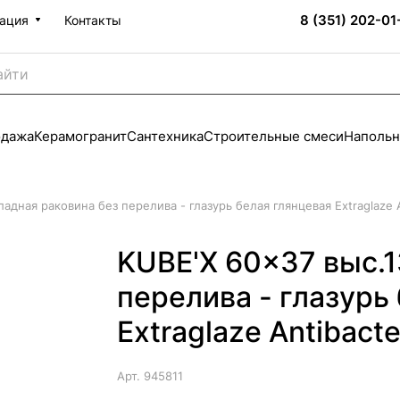
8 (351) 202-01
ация
Контакты
одажа
Керамогранит
Сантехника
Строительные смеси
Напольн
адная раковина без перелива - глазурь белая глянцевая Extraglaze A
KUBE'X 60x37 выс.1
перелива - глазурь
Extraglaze Antibacte
Арт.
945811