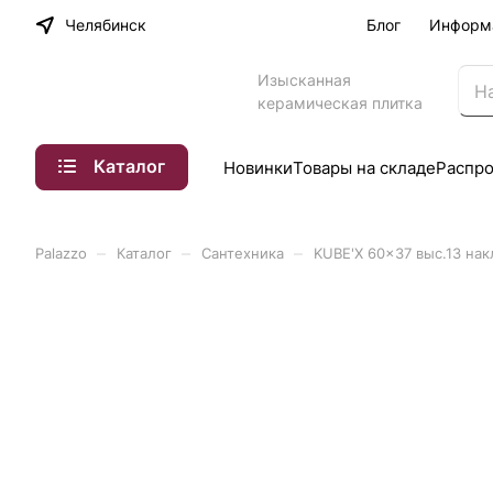
Челябинск
Блог
Информ
Изысканная
керамическая плитка
Каталог
Новинки
Товары на складе
Распр
–
–
–
Palazzo
Каталог
Сантехника
KUBE'X 60x37 выс.13 накл