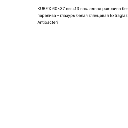
KUBE'X 60x37 выс.13 накладная раковина бе
перелива - глазурь белая глянцевая Extraglaz
Antibacteri